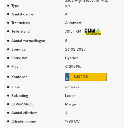
330e High Executive M-sp
Type
ort
Aantal deuren
4
Transmissie
Automaat
Tellerstand
78.134 KM
Aantal versnellingen
8
Bouwjaar
26-02-2020
Brandstof
Hybride
Prijs
€ 29.995,
Kenteken
S432GS
Kleur
wit basis
Bekleding
Leder
BTW/MARGE
Marge
Aantal cilinders
4
Cilinderinhoud
1998 CC