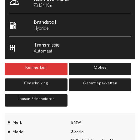
78.134 Km
Brandstof
Hybride
Transmissie
Automaat
Kenmerken
Opties
Omschrijving
Garantiepakketten
Leasen / financieren
Merk
BMW
Model
3-serie