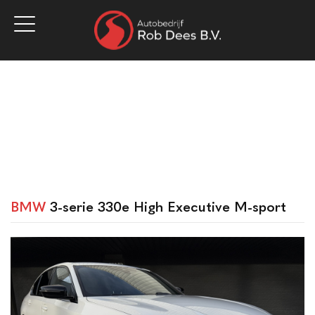
Home
Aanbod
Werkplaats
Diensten
Over ons
Vacatures
Verkocht
Contact
BMW
3-serie 330e High Executive M-sport