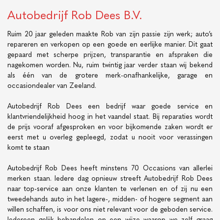
Autobedrijf Rob Dees B.V.
Ruim 20 jaar geleden maakte Rob van zijn passie zijn werk; auto’s
repareren en verkopen op een goede en eerlijke manier. Dit gaat
gepaard met scherpe prijzen, transparantie en afspraken die
nagekomen worden. Nu, ruim twintig jaar verder staan wij bekend
als één van de grotere merk-onafhankelijke, garage en
occasiondealer van Zeeland.
Autobedrijf Rob Dees een bedrijf waar goede service en
klantvriendelijkheid hoog in het vaandel staat. Bij reparaties wordt
de prijs vooraf afgesproken en voor bijkomende zaken wordt er
eerst met u overleg gepleegd, zodat u nooit voor verassingen
komt te staan
Autobedrijf Rob Dees heeft minstens 70 Occasions van allerlei
merken staan. Iedere dag opnieuw streeft Autobedrijf Rob Dees
naar top-service aan onze klanten te verlenen en of zij nu een
tweedehands auto in het lagere-, midden- of hogere segment aan
willen schaffen, is voor ons niet relevant voor de geboden service.
Iedereen gelijk behandelen op een wijze waarop we zelf graag