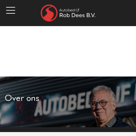
Home
Aanbod
Werkplaats
Diensten
Over ons
Vacatures
Verkocht
Contact
Over ons