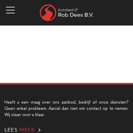
Home
Aanbod
Werkplaats
Diensten
Over ons
Vacatures
Verkocht
Contact
Heeft u een vraag over ons aanbod, bedrijf of onze diensten?
Geen enkel probleem. Aarzel dan niet om contact op te nemen.
Wij staan voor u klaar.
LEES
MEER