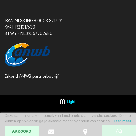
IBAN NL33 INGB 0003 3716 31
KvK HR21017630
BTW nr NL825677026B01
Erkend ANWB partnerbedrijf
Onze pagina’s maken gebruik van functionele & analytische cookies. Door te
klikken op "Akkoord" ga je akkoord met ons gebruik van cookies.
Lees meer
AKKOORD