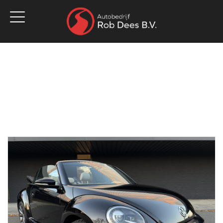
Home
Aanbod
Werkplaats
Diensten
Over ons
Vacatures
Verkocht
Contact