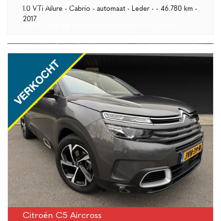
Meer over ons
1.0 VTi Allure - Cabrio - automaat - Leder - - 46.780 km -
2017
Wist u dat wij gespecialiseerd zijn in Duitse
betrouwbare merken als BMW / Mini / Audi /
Volkswagen?
LEES MEER
Citroën C5 Aircross