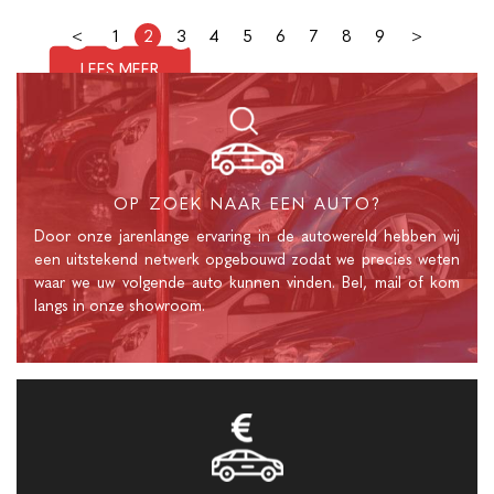
Volkswagen?
<
1
2
3
4
5
6
7
8
9
>
LEES MEER
OP ZOEK NAAR EEN AUTO?
Door onze jarenlange ervaring in de autowereld hebben wij
een uitstekend netwerk opgebouwd zodat we precies weten
waar we uw volgende auto kunnen vinden. Bel, mail of kom
langs in onze showroom.