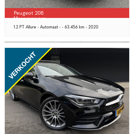
Peugeot 208
Meer over ons
1.2 PT Allure - Automaat - - 63.456 km - 2020
Wist u dat wij gespecialiseerd zijn in Duitse
betrouwbare merken als BMW / Mini / Audi /
Volkswagen?
LEES MEER