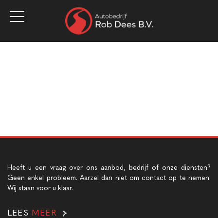
Home
Aanbod
Werkplaats
Diensten
Over ons
Vacatures
Verkocht
Contact
Heeft u een vraag over ons aanbod, bedrijf of onze diensten?
Geen enkel probleem. Aarzel dan niet om contact op te nemen.
Wij staan voor u klaar.
LEES
MEER