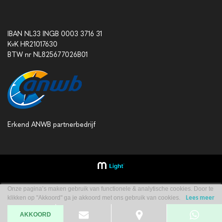
IBAN NL33 INGB 0003 3716 31
KvK HR21017630
BTW nr NL825677026B01
Erkend ANWB partnerbedrijf
Onze pagina’s maken gebruik van functionele & analytische cookies. Door te
klikken op "Akkoord" ga je akkoord met ons gebruik van cookies.
Lees meer
AKKOORD