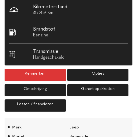
Kilometerstand
48.289 Km
Brandstof
Benzine
Transmissie
Handgeschakeld
Kenmerken
Opties
Omschrijving
Garantiepakketten
Leasen / financieren
Merk
Jeep
Model
Renegade