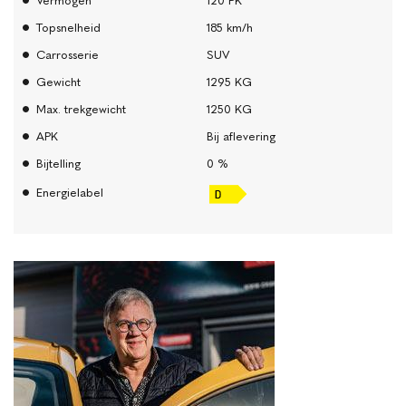
Vermogen
120 PK
Topsnelheid
185 km/h
Carrosserie
SUV
Gewicht
1295 KG
Max. trekgewicht
1250 KG
APK
Bij aflevering
Bijtelling
0 %
Energielabel