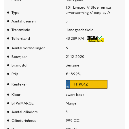
1.0T Limited // Stoel en stu
Type
urverwarming // carplay //
Aantal deuren
5
Transmissie
Handgeschakeld
Tellerstand
48.289 KM
Aantal versnellingen
6
Bouwjaar
21-12-2020
Brandstof
Benzine
Prijs
€ 18.995,
Kenteken
HTK84Z
Kleur
zwart basis
BTW/MARGE
Marge
Aantal cilinders
3
Cilinderinhoud
999 CC