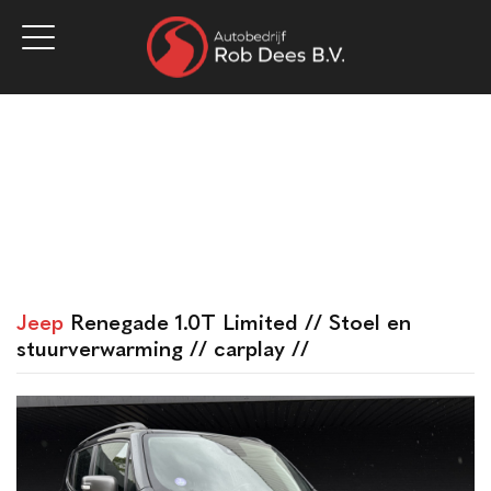
Home
Aanbod
Werkplaats
Diensten
Over ons
Vacatures
Verkocht
Contact
Jeep
Renegade 1.0T Limited // Stoel en
stuurverwarming // carplay //