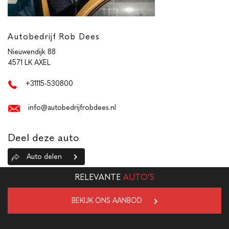
Autobedrijf Rob Dees
Nieuwendijk 88
4571 LK AXEL
+31115-530800
info@autobedrijfrobdees.nl
Deel deze auto
Auto delen
RELEVANTE
AUTO’S
BEKIJK ONS AANBOD