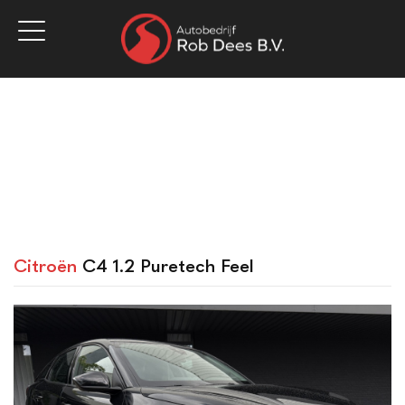
Home
Aanbod
Werkplaats
Diensten
Over ons
Vacatures
Verkocht
Contact
Citroën
C4 1.2 Puretech Feel