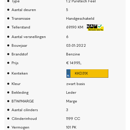
Type
1.2 Puretech Feel
Aantal deuren
5
Transmissie
Handgeschakeld
Tellerstand
69.190 KM
Aantal versnellingen
6
Bouwjaar
03-01-2022
Brandstof
Benzine
Prijs
€ 14.995,
Kenteken
KKD31X
Kleur
zwart basis
Bekleding
Leder
BTW/MARGE
Marge
Aantal cilinders
3
Cilinderinhoud
1199 CC
Vermogen
101 PK