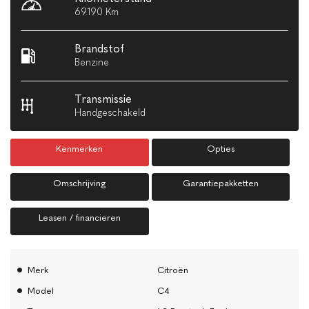
69.190 Km
Brandstof
Benzine
Transmissie
Handgeschakeld
Kenmerken
Opties
Omschrijving
Garantiepakketten
Leasen / financieren
Merk
Citroën
Model
C4