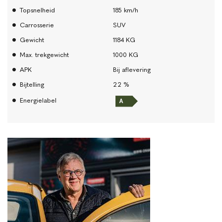
Topsnelheid
185 km/h
Carrosserie
SUV
Gewicht
1184 KG
Max. trekgewicht
1000 KG
APK
Bij aflevering
Bijtelling
22 %
Energielabel