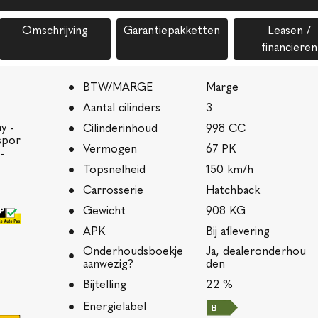
Omschrijving
Garantiepakketten
Leasen /
financieren
BTW/MARGE
Marge
Aantal cilinders
3
y -
Cilinderinhoud
998 CC
spor
Vermogen
67 PK
-
Topsnelheid
150 km/h
Carrosserie
Hatchback
Gewicht
908 KG
APK
Bij aflevering
Onderhoudsboekje
Ja, dealeronderhou
aanwezig?
den
Bijtelling
22 %
Energielabel