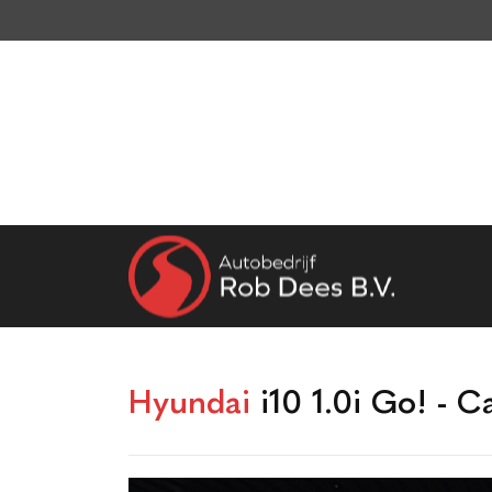
Home
Aanbod
Werkplaats
Diensten
Over ons
Vacatures
Verkocht
Contact
Hyundai
i10 1.0i Go! - C