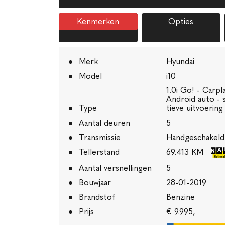
Kenmerken
Opties
Merk
Hyundai
Model
i10
1.0i Go! - Carpla
Android auto - 
Type
tieve uitvoering 
Aantal deuren
5
Transmissie
Handgeschakeld
Tellerstand
69.413 KM
Aantal versnellingen
5
Bouwjaar
28-01-2019
Brandstof
Benzine
Prijs
€ 9.995,