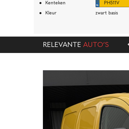
Kenteken
PH511V
Kleur
zwart basis
RELEVANTE
AUTO’S