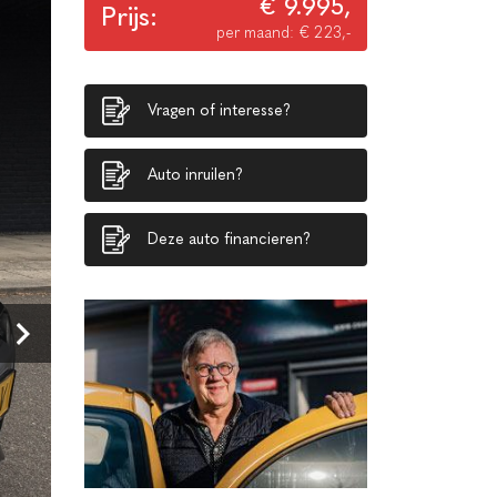
€ 9.995,
Prijs:
per maand: € 223,-
Vragen of interesse?
Auto inruilen?
Deze auto financieren?