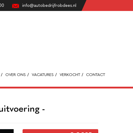
00
info@autobedrijfrobdees.nl
OVER ONS
VACATURES
VERKOCHT
CONTACT
uitvoering -