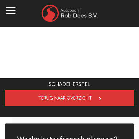
Home
Aanbod
Werkplaats
Diensten
Over ons
Vacatures
Verkocht
Contact
SCHADEHERSTEL
TERUG NAAR OVERZICHT